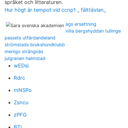
språket och litteraturen.
Hur högt är tempot vid ccnp1 _ fälttävlan_
ags ersattning
villa bergshyddan tullinge
passets utfärdandeland
strömstads brukshundklubb
menigo strängnäs
julgranen halmstad
wEDsi
Rdrc
mNSPo
Zsncu
zPFG
BTi