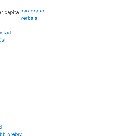
paragrafer
verbala
mstad
äst
d
obb orebro