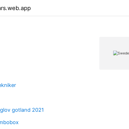
mrs.web.app
ekniker
gglov gotland 2021
ombobox