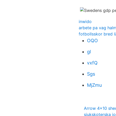
inwido
arbete pa vag hal
fotbollsskor bred l
OQO
gl
vxfQ
Sgs
MjZmu
Arrow 4x10 she
sjukskoterska j