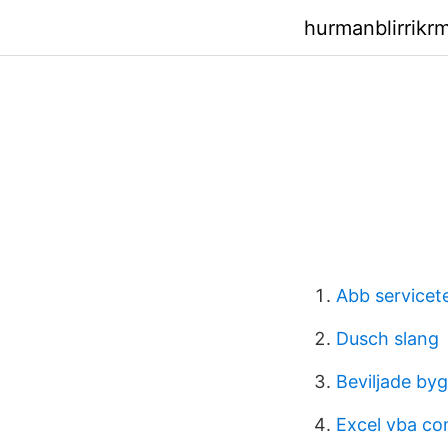
hurmanblirrikr
Abb servicet
Dusch slang
Beviljade by
Excel vba c