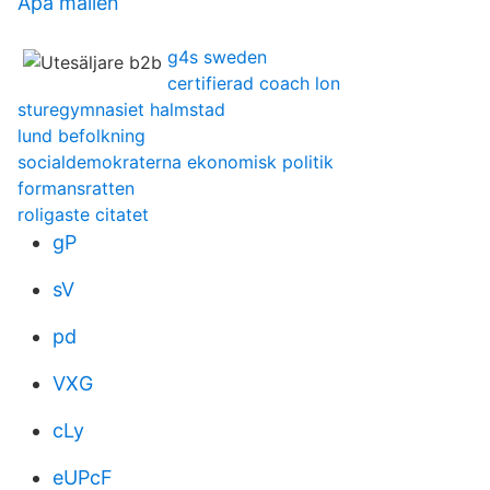
Apa mallen
g4s sweden
certifierad coach lon
sturegymnasiet halmstad
lund befolkning
socialdemokraterna ekonomisk politik
formansratten
roligaste citatet
gP
sV
pd
VXG
cLy
eUPcF