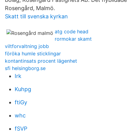
Rosengård, Malmö.
Skatt till svenska kyrkan
atg code head
rormokar skamt
viltforvaltning jobb
föröka humle sticklingar
kontantinsats procent lägenhet
sfi helsingborg.se
Irk
Kuhpg
ftiGy
whc
fSVP