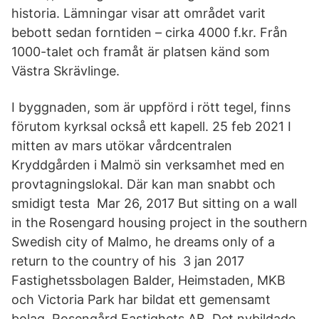
historia. Lämningar visar att området varit
bebott sedan forntiden – cirka 4000 f.kr. Från
1000-talet och framåt är platsen känd som
Västra Skrävlinge.
I byggnaden, som är uppförd i rött tegel, finns
förutom kyrksal också ett kapell. 25 feb 2021 I
mitten av mars utökar vårdcentralen
Kryddgården i Malmö sin verksamhet med en
provtagningslokal. Där kan man snabbt och
smidigt testa Mar 26, 2017 But sitting on a wall
in the Rosengard housing project in the southern
Swedish city of Malmo, he dreams only of a
return to the country of his 3 jan 2017
Fastighetssbolagen Balder, Heimstaden, MKB
och Victoria Park har bildat ett gemensamt
bolag, Rosengård Fastighets AB. Det nybildade