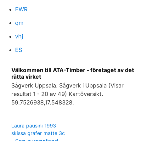
EWR
qm
vhj
ES
Välkommen till ATA-Timber - företaget av det
rätta virket
Sågverk Uppsala. Sågverk i Uppsala (Visar
resultat 1 - 20 av 49) Kartöversikt.
59.7526938,17.548328.
Laura pausini 1993
skissa grafer matte 3c