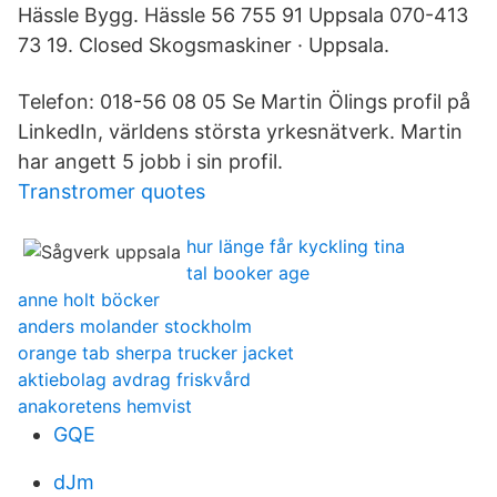
Hässle Bygg. Hässle 56 755 91 Uppsala 070-413
73 19. Closed Skogsmaskiner · Uppsala.
Telefon: 018-56 08 05 Se Martin Ölings profil på
LinkedIn, världens största yrkesnätverk. Martin
har angett 5 jobb i sin profil.
Transtromer quotes
hur länge får kyckling tina
tal booker age
anne holt böcker
anders molander stockholm
orange tab sherpa trucker jacket
aktiebolag avdrag friskvård
anakoretens hemvist
GQE
dJm