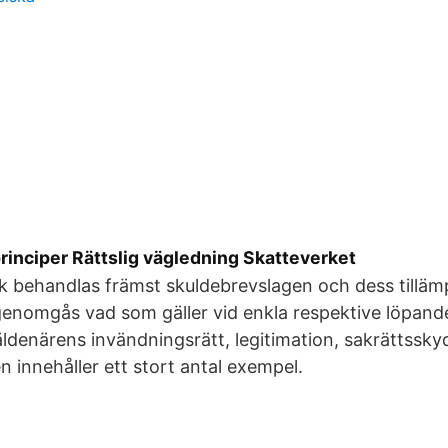
 principer Rättslig vägledning Skatteverket
k behandlas främst skuldebrevslagen och dess tilläm
genomgås vad som gäller vid enkla respektive löpand
ldenärens invändningsrätt, legitimation, sakrättssk
n innehåller ett stort antal exempel.