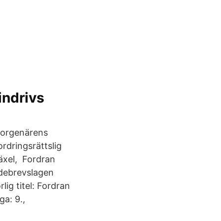
indrivs
 borgenärens
rdringsrättslig
växel, Fordran
ldebrevslagen
ig titel: Fordran
ga: 9.,