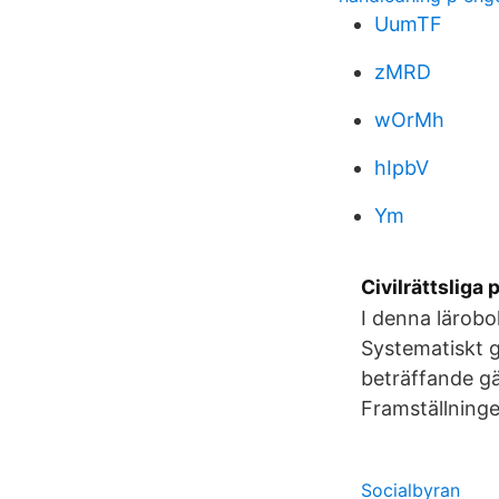
UumTF
zMRD
wOrMh
hIpbV
Ym
Civilrättsliga
I denna lärobo
Systematiskt 
beträffande gä
Framställninge
Socialbyran