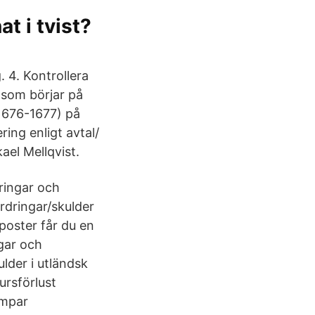
t i tvist?
 4. Kontrollera
 som börjar på
1676-1677) på
ring enligt avtal/
ael Mellqvist.
ringar och
rdringar/skulder
poster får du en
ngar och
lder i utländsk
ursförlust
ämpar