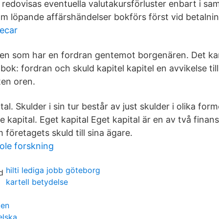
edovisas eventuella valutakursförluster enbart i s
om löpande affärshändelser bokförs först vid betalni
decar
den som har en fordran gentemot borgenären. Det k
ok: fordran och skuld kapitel kapitel en avvikelse ti
ten oren.
ital. Skulder i sin tur består av just skulder i olika for
kapital. Eget kapital Eget kapital är en av två finan
 företagets skuld till sina ägare.
ole forskning
hilti lediga jobb göteborg
kartell betydelse
ten
elska