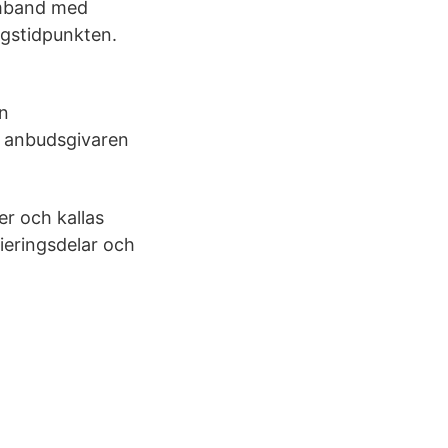
amband med
ngstidpunkten.
an
ll anbudsgivaren
mer och kallas
sieringsdelar och