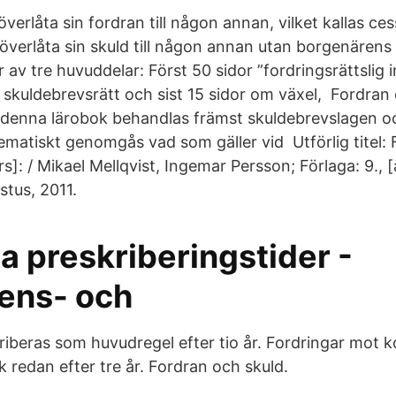
erlåta sin fordran till någon annan, vilket kallas ce
 överlåta sin skuld till någon annan utan borgenären
 av tre huvuddelar: Först 50 sidor ”fordringsrättslig i
r skuldebrevsrätt och sist 15 sidor om växel, Fordran
 denna lärobok behandlas främst skuldebrevslagen o
ematiskt genomgås vad som gäller vid Utförlig titel:
rs]: / Mikael Mellqvist, Ingemar Persson; Förlaga: 9., 
stus, 2011.
a preskriberingstider -
ens- och
riberas som huvudregel efter tio år. Fordringar mot
 redan efter tre år. Fordran och skuld.