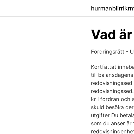
hurmanblirrikr
Vad är
Fordringsrätt - 
Kortfattat innebä
till balansdagen
redovisningssed 
redovisningssed.
kr i fordran och
skuld besöka der
utgifter Du betal
som du anser är f
redovisningenhet