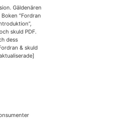
ssion. Gäldenären
s Boken ”Fordran
ntroduktion”,
 och skuld PDF.
ch dess
 Fordran & skuld
[aktualiserade]
 konsumenter