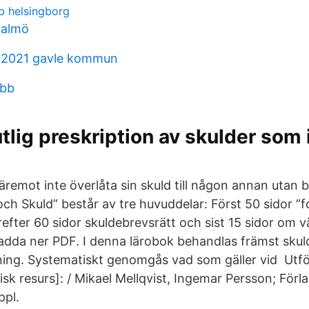
b helsingborg
malmö
2021 gavle kommun
obb
tlig preskription av skulder som 
äremot inte överlåta sin skuld till någon annan utan
h Skuld” består av tre huvuddelar: Först 50 sidor ”fo
refter 60 sidor skuldebrevsrätt och sist 15 sidor om 
adda ner PDF. I denna lärobok behandlas främst sku
ning. Systematiskt genomgås vad som gäller vid Utförl
isk resurs]: / Mikael Mellqvist, Ingemar Persson; Förla
ppl.