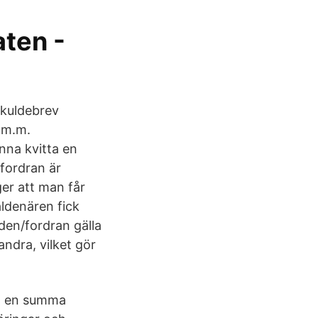
aten -
skuldebrev
 m.m.
nna kvitta en
 fordran är
ger att man får
äldenären fick
den/fordran gälla
andra, vilket gör
ig en summa