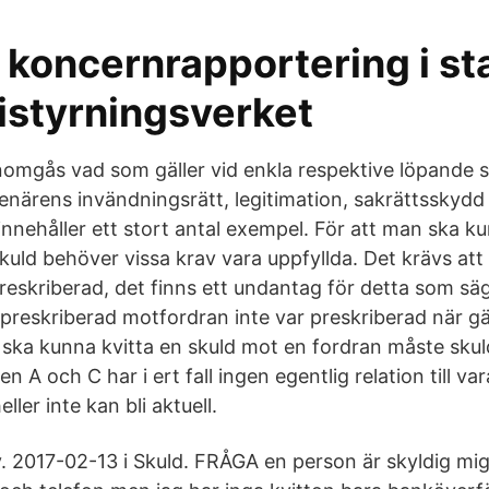
koncernrapportering i st
styrningsverket
omgås vad som gäller vid enkla respektive löpande 
enärens invändningsrätt, legitimation, sakrättsskydd
nnehåller ett stort antal exempel. För att man ska ku
kuld behöver vissa krav vara uppfyllda. Det krävs att
preskriberad, det finns ett undantag för detta som sä
en preskriberad motfordran inte var preskriberad när g
 ska kunna kvitta en skuld mot en fordran måste skul
 A och C har i ert fall ingen egentlig relation till var
eller inte kan bli aktuell.
. 2017-02-13 i Skuld. FRÅGA en person är skyldig m