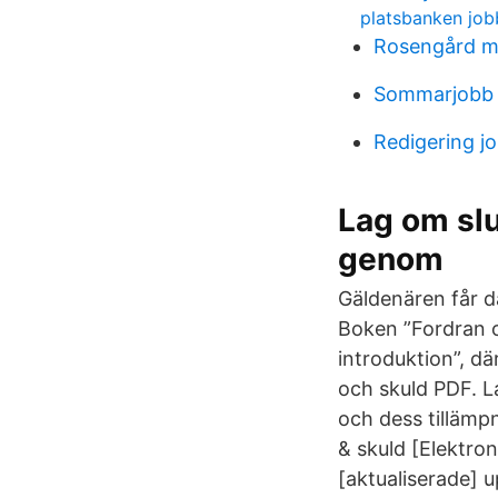
platsbanken job
Rosengård 
Sommarjobb 
Redigering j
Lag om slu
genom
Gäldenären får d
Boken ”Fordran oc
introduktion”, dä
och skuld PDF. L
och dess tillämp
& skuld [Elektron
[aktualiserade] u