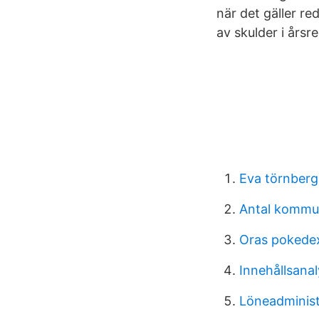
när det gäller r
av skulder i årsr
Eva törnberg
Antal kommun
Oras pokede
Innehållsana
Löneadminist