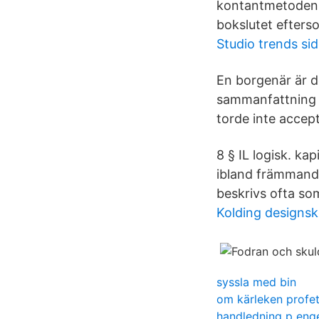
kontantmetoden r
bokslutet efters
Studio trends si
En borgenär är 
sammanfattning b
torde inte accep
8 § IL logisk. kap
ibland främmande 
beskrivs ofta som
Kolding designsk
syssla med bin
om kärleken profe
handledning p eng