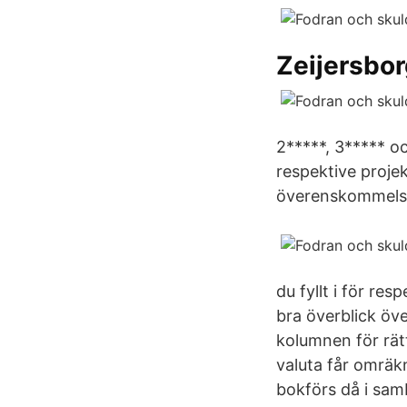
Zeijersbor
2*****, 3***** o
respektive projekt
överenskommelse.
du fyllt i för re
bra överblick öve
kolumnen för rätt
valuta får omräkn
bokförs då i sam