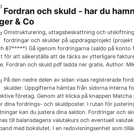
Fordran och skuld - har du hamna
ger & Co
Omstrukturering, uttagsbeskattning och utskiftning.
fordringar och skulder på uppdragsprojekt (projekt
ch 87*****) Gå igenom fordringarna (saldo på konto 
 för att säkerställa att de täcks av ytterligare fakture
 Fordran och skuld pdf ladda ner gratis. Author: Mik
På den nedre delen av sidan visas registrerade ford
skulder. Uppgifterna hämtas från sidorna interna fo
spektive företag. Genom att klicka på knappen Matcha 
r dina fordrings- och skuldposter. I rutan för justeri
ningar kan du justera dina saldon. Fordringar och sku
as till balansdagens valutakurs och eventuell valutak
band med bokslutet. I en redovisningsenhet som till