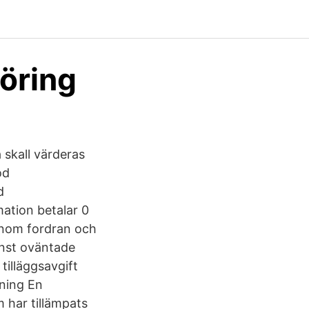
föring
 skall värderas
od
d
ation betalar 0
genom fordran och
änst oväntade
tilläggsavgift
sning En
 har tillämpats