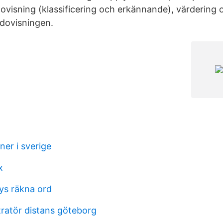
edovisning (klassificering och erkännande), värdering
edovisningen.
er i sverige
x
lys räkna ord
ratör distans göteborg