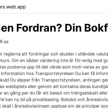
mrs.web.app
 en Fordran? Din Bok
UR.se
r reglerna att fordringar och skulder i utländsk valuta
s kurs. Om en sådan värdering inte är för-enlig med g
tas posterna upp till det värde som moti-veras av go
 Information hos Transportstyrelsen Du kan få inform
 skuld Du slipper från Transportstyrelsen, antingen 
as webbplats eller genom att kontakta deras kundtj
ar en gång per du får ett beslut om trängselskatt eller 
el kan ny bil på privatleasing. Bokslut och årsredovi
 skall i årsredovisningen upplysa om de principer som