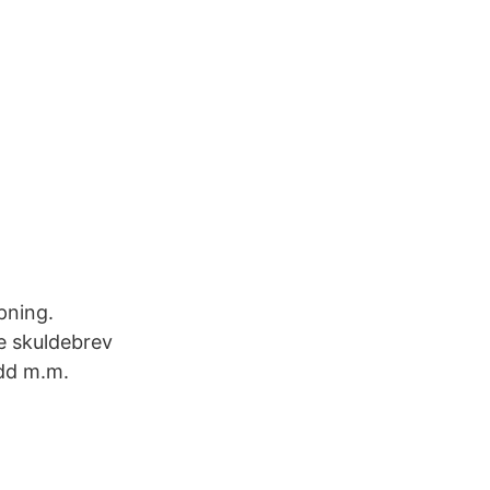
pning.
e skuldebrev
ydd m.m.