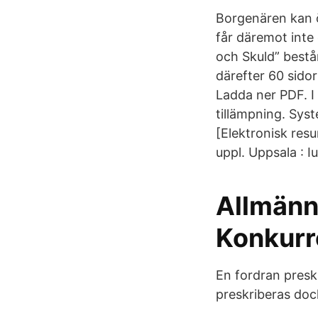
Borgenären kan öv
får däremot inte
och Skuld” består
därefter 60 sido
Ladda ner PDF. I
tillämpning. Syst
[Elektronisk resu
uppl. Uppsala : Iu
Allmänn
Konkurr
En fordran presk
preskriberas dock